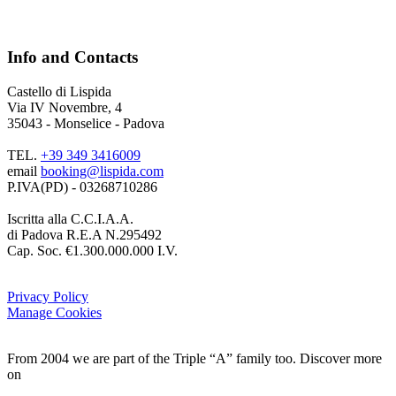
Info and Contacts
Castello di Lispida
Via IV Novembre, 4
35043 - Monselice - Padova
TEL.
+39 349 3416009
email
booking@lispida.com
P.IVA(PD) - 03268710286
Iscritta alla C.C.I.A.A.
di Padova R.E.A N.295492
Cap. Soc. €1.300.000.000 I.V.
Privacy Policy
Manage Cookies
From 2004 we are part of the Triple “A” family too. Discover more
on
www.triplea.it