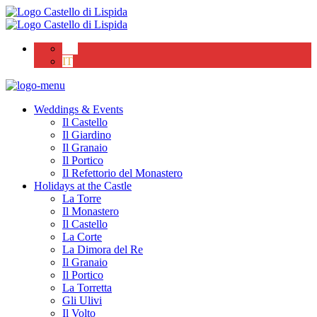
EN
IT
Weddings & Events
Il Castello
Il Giardino
Il Granaio
Il Portico
Il Refettorio del Monastero
Holidays at the Castle
La Torre
Il Monastero
Il Castello
La Corte
La Dimora del Re
Il Granaio
Il Portico
La Torretta
Gli Ulivi
Il Volto