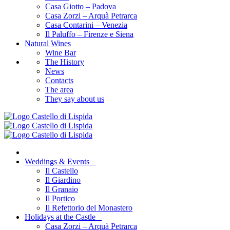
Casa Giotto – Padova
Casa Zorzi – Arquà Petrarca
Casa Contarini – Venezia
Il Paluffo – Firenze e Siena
Natural Wines
Wine Bar
The History
News
Contacts
The area
They say about us
Weddings & Events
Il Castello
Il Giardino
Il Granaio
Il Portico
Il Refettorio del Monastero
Holidays at the Castle
Casa Zorzi – Arquà Petrarca