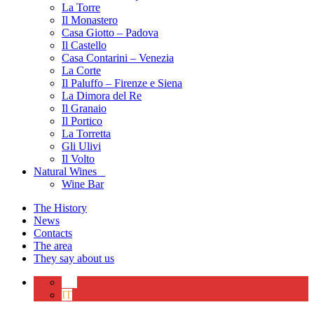
La Torre
Il Monastero
Casa Giotto – Padova
Il Castello
Casa Contarini – Venezia
La Corte
Il Paluffo – Firenze e Siena
La Dimora del Re
Il Granaio
Il Portico
La Torretta
Gli Ulivi
Il Volto
Natural Wines
Wine Bar
The History
News
Contacts
The area
They say about us
EN
IT