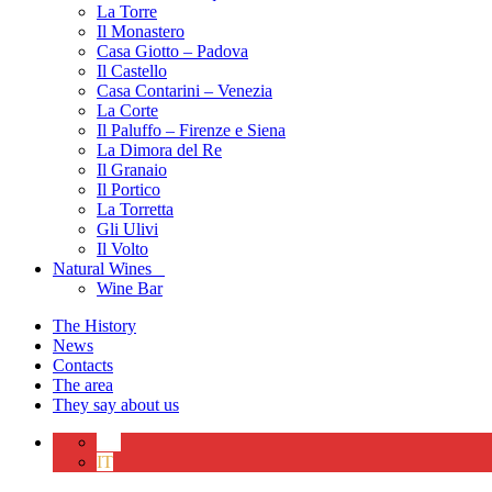
La Torre
Il Monastero
Casa Giotto – Padova
Il Castello
Casa Contarini – Venezia
La Corte
Il Paluffo – Firenze e Siena
La Dimora del Re
Il Granaio
Il Portico
La Torretta
Gli Ulivi
Il Volto
Natural Wines
Wine Bar
The History
News
Contacts
The area
They say about us
EN
IT