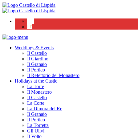
EN
IT
Weddings & Events
Il Castello
Il Giardino
Il Granaio
Il Portico
Il Refettorio del Monastero
Holidays at the Castle
La Torre
Il Monastero
Il Castello
La Corte
La Dimora del Re
Il Granaio
Il Portico
La Torretta
Gli Ulivi
Il Volto