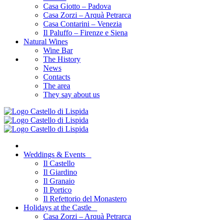
Casa Giotto – Padova
Casa Zorzi – Arquà Petrarca
Casa Contarini – Venezia
Il Paluffo – Firenze e Siena
Natural Wines
Wine Bar
The History
News
Contacts
The area
They say about us
Weddings & Events
Il Castello
Il Giardino
Il Granaio
Il Portico
Il Refettorio del Monastero
Holidays at the Castle
Casa Zorzi – Arquà Petrarca