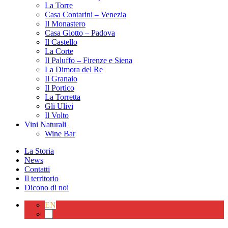
La Torre
Casa Contarini – Venezia
Il Monastero
Casa Giotto – Padova
Il Castello
La Corte
Il Paluffo – Firenze e Siena
La Dimora del Re
Il Granaio
Il Portico
La Torretta
Gli Ulivi
Il Volto
Vini Naturali
Wine Bar
La Storia
News
Contatti
Il territorio
Dicono di noi
EN
IT