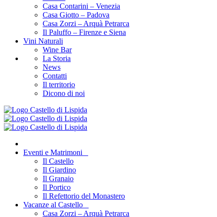
Casa Contarini – Venezia
Casa Giotto – Padova
Casa Zorzi – Arquà Petrarca
Il Paluffo – Firenze e Siena
Vini Naturali
Wine Bar
La Storia
News
Contatti
Il territorio
Dicono di noi
Eventi e Matrimoni
Il Castello
Il Giardino
Il Granaio
Il Portico
Il Refettorio del Monastero
Vacanze al Castello
Casa Zorzi – Arquà Petrarca