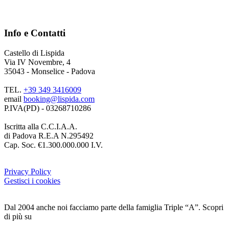
Info e Contatti
Castello di Lispida
Via IV Novembre, 4
35043 - Monselice - Padova
TEL.
+39 349 3416009
email
booking@lispida.com
P.IVA(PD) - 03268710286
Iscritta alla C.C.I.A.A.
di Padova R.E.A N.295492
Cap. Soc. €1.300.000.000 I.V.
Privacy Policy
Gestisci i cookies
Dal 2004 anche noi facciamo parte della famiglia Triple “A”. Scopri
di più su
www.triplea.it