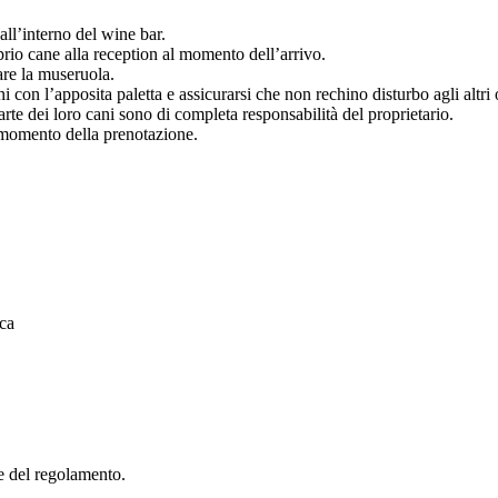
 all’interno del wine bar.
roprio cane alla reception al momento dell’arrivo.
are la museruola.
i con l’apposita paletta e assicurarsi che non rechino disturbo agli altri o
parte dei loro cani sono di completa responsabilità del proprietario.
 momento della prenotazione.
sca
le del regolamento.