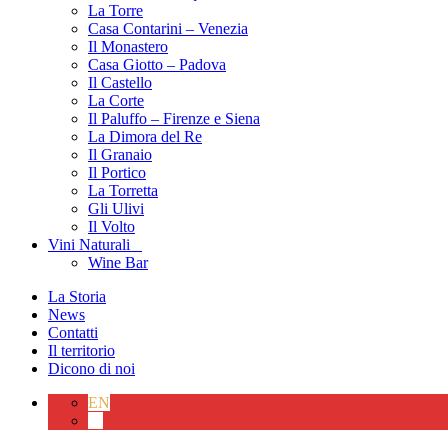
La Torre
Casa Contarini – Venezia
Il Monastero
Casa Giotto – Padova
Il Castello
La Corte
Il Paluffo – Firenze e Siena
La Dimora del Re
Il Granaio
Il Portico
La Torretta
Gli Ulivi
Il Volto
Vini Naturali
Wine Bar
La Storia
News
Contatti
Il territorio
Dicono di noi
EN
IT