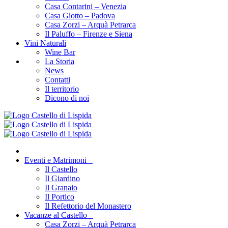
Casa Contarini – Venezia
Casa Giotto – Padova
Casa Zorzi – Arquà Petrarca
Il Paluffo – Firenze e Siena
Vini Naturali
Wine Bar
La Storia
News
Contatti
Il territorio
Dicono di noi
Eventi e Matrimoni
Il Castello
Il Giardino
Il Granaio
Il Portico
Il Refettorio del Monastero
Vacanze al Castello
Casa Zorzi – Arquà Petrarca