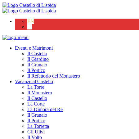
EN
IT
Eventi e Matrimoni
Il Castello
Il Giardino
Il Granaio
Il Portico
Il Refettorio del Monastero
Vacanze al Castello
La Torre
Il Monastero
Il Castello
La Corte
La Dimora del Re
Il Granaio
Il Portico
La Torretta
Gli Ulivi
Il Volto