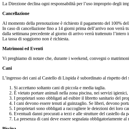
La Direzione declina ogni responsabilità per l’uso improprio degli imp
Cancellazione
Al momento della prenotazione è richiesto il pagamento del 100% dell’i
In caso di cancellazione fino a 14 giorni prima dell’arrivo non verrà t
dalla settimana precedente al giorno di arrivo verrà trattenuto l’intero 
La tassa di soggiorno non è richiesta.
Matrimoni ed Eventi
Vi preghiamo di notare che, durante i weekend, convegni o matrimoni 
Cani
L’ingresso dei cani al Castello di Lispida è subordinato al rispetto de
Si accettano soltanto cani di piccola e media taglia.
È vietato portare animali nella zona piscina, nei servizi igienici,
I proprietari sono obbligati ad esibire il libretto sanitario del p
I cani devono essere tenuti al guinzaglio. Se liberi, devono port
I proprietari sono obbligati a raccogliere le deiezioni dei loro can
Eventuali danni procurati a terzi e alle strutture del castello da 
La presenza di cani deve essere segnalata obbligatoriamente al
Piscina