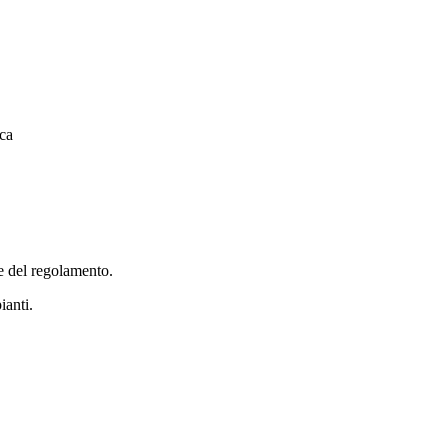
sca
le del regolamento.
ianti.