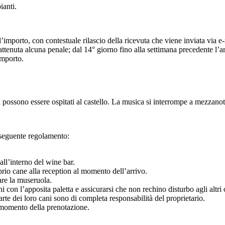
ianti.
mporto, con contestuale rilascio della ricevuta che viene inviata via e-
rattenuta alcuna penale; dal 14° giorno fino alla settimana precedente l’
importo.
possono essere ospitati al castello. La musica si interrompe a mezzano
l seguente regolamento:
 all’interno del wine bar.
roprio cane alla reception al momento dell’arrivo.
are la museruola.
i con l’apposita paletta e assicurarsi che non rechino disturbo agli altri o
parte dei loro cani sono di completa responsabilità del proprietario.
 momento della prenotazione.