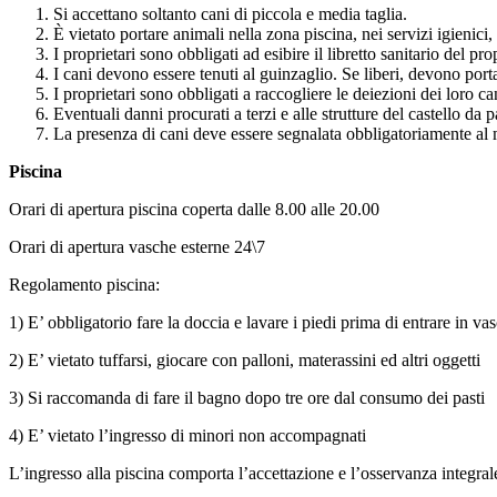
Si accettano soltanto cani di piccola e media taglia.
È vietato portare animali nella zona piscina, nei servizi igienici,
I proprietari sono obbligati ad esibire il libretto sanitario del p
I cani devono essere tenuti al guinzaglio. Se liberi, devono port
I proprietari sono obbligati a raccogliere le deiezioni dei loro can
Eventuali danni procurati a terzi e alle strutture del castello da 
La presenza di cani deve essere segnalata obbligatoriamente al
Piscina
Orari di apertura piscina coperta dalle 8.00 alle 20.00
Orari di apertura vasche esterne 24\7
Regolamento piscina:
1) E’ obbligatorio fare la doccia e lavare i piedi prima di entrare in va
2) E’ vietato tuffarsi, giocare con palloni, materassini ed altri oggetti
3) Si raccomanda di fare il bagno dopo tre ore dal consumo dei pasti
4) E’ vietato l’ingresso di minori non accompagnati
L’ingresso alla piscina comporta l’accettazione e l’osservanza integra