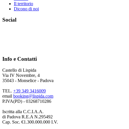
Il territorio
Dicono di noi
Social
Info e Contatti
Castello di Lispida
Via IV Novembre, 4
35043 - Monselice - Padova
TEL.
+39 349 3416009
email
booking@lispida.com
P.IVA(PD) - 03268710286
Iscritta alla C.C.I.A.A.
di Padova R.E.A N.295492
Cap. Soc. €1.300.000.000 I.V.