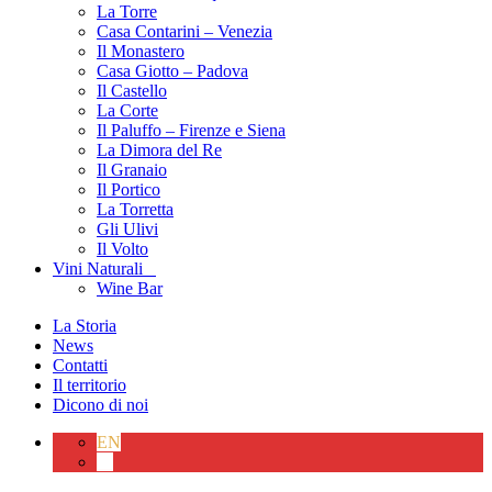
La Torre
Casa Contarini – Venezia
Il Monastero
Casa Giotto – Padova
Il Castello
La Corte
Il Paluffo – Firenze e Siena
La Dimora del Re
Il Granaio
Il Portico
La Torretta
Gli Ulivi
Il Volto
Vini Naturali
Wine Bar
La Storia
News
Contatti
Il territorio
Dicono di noi
EN
IT