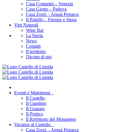
Casa Contarini – Venezia
Casa Giotto – Padova
Casa Zorzi – Arquà Petrarca
Il Paluffo – Firenze e Siena
Vini Naturali
Wine Bar
La Storia
News
Contatti
Il territorio
Dicono di noi
Eventi e Matrimoni
Il Castello
Il Giardino
Il Granaio
Il Portico
Il Refettorio del Monastero
Vacanze al Castello
Casa Zorzi – Arquà Petrarca