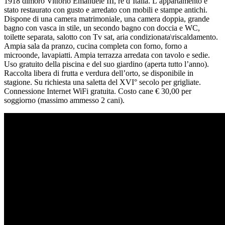
1918 dimorò Vittorio Emanuele III, re d’Italia. L’appartamento è
stato restaurato con gusto e arredato con mobili e stampe antichi.
Dispone di una camera matrimoniale, una camera doppia, grande
bagno con vasca in stile, un secondo bagno con doccia e WC,
toilette separata, salotto con Tv sat, aria condizionata\riscaldamento.
Ampia sala da pranzo, cucina completa con forno, forno a
microonde, lavapiatti. Ampia terrazza arredata con tavolo e sedie.
Uso gratuito della piscina e del suo giardino (aperta tutto l’anno).
Raccolta libera di frutta e verdura dell’orto, se disponibile in
stagione. Su richiesta una saletta del XVI° secolo per grigliate.
Connessione Internet WiFi gratuita. Costo cane € 30,00 per
soggiorno (massimo ammesso 2 cani).