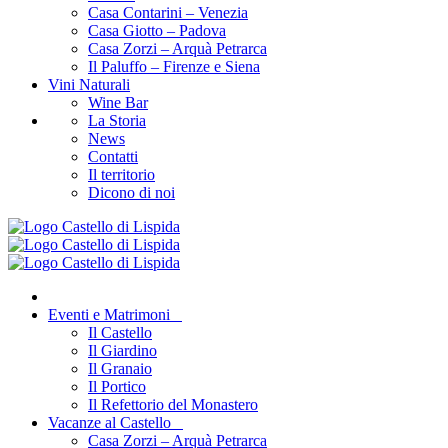
Casa Contarini – Venezia
Casa Giotto – Padova
Casa Zorzi – Arquà Petrarca
Il Paluffo – Firenze e Siena
Vini Naturali
Wine Bar
La Storia
News
Contatti
Il territorio
Dicono di noi
Eventi e Matrimoni
Il Castello
Il Giardino
Il Granaio
Il Portico
Il Refettorio del Monastero
Vacanze al Castello
Casa Zorzi – Arquà Petrarca