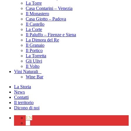
La Torre
Casa Contarini – Venezia
Il Monastero
Casa Giotto – Padova
Il Castello
La Corte
Il Paluffo – Firenze e Siena
La Dimora del Re
Il Granaio
Il Portico
La Torretta
Gli Ulivi
Il Volto
Vini Naturali
Wine Bar
La Storia
News
Contatti
Il territorio
Dicono di noi
EN
IT