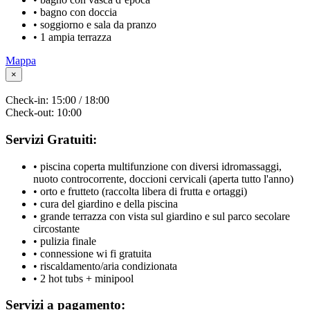
• bagno con doccia
• soggiorno e sala da pranzo
• 1 ampia terrazza
Mappa
×
Check-in:
15:00 / 18:00
Check-out:
10:00
Servizi Gratuiti:
• piscina coperta multifunzione con diversi idromassaggi,
nuoto controcorrente, doccioni cervicali (aperta tutto l'anno)
• orto e frutteto (raccolta libera di frutta e ortaggi)
• cura del giardino e della piscina
• grande terrazza con vista sul giardino e sul parco secolare
circostante
• pulizia finale
• connessione wi fi gratuita
• riscaldamento/aria condizionata
• 2 hot tubs + minipool
Servizi a pagamento: